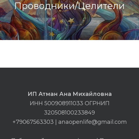
Проводники/Целители
ИП Атман Ана Михайловна
ИНН 500908911033 ОГРНИП
320508100233849
+79067563303 | anaopenlife@gmail.com